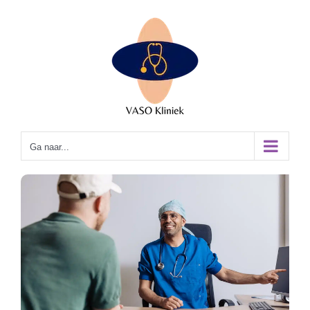
Ga
naar
inhoud
Ga naar...